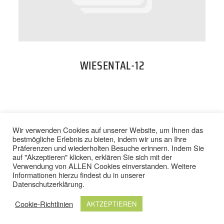
PREISE
TEAM
WIESENTAL-12
JOBS
KONTAKT
BACK TO TOP
Wir verwenden Cookies auf unserer Website, um Ihnen das
bestmögliche Erlebnis zu bieten, indem wir uns an Ihre
Präferenzen und wiederholten Besuche erinnern. Indem Sie
ONLINE SHOP
auf "Akzeptieren" klicken, erklären Sie sich mit der
Verwendung von ALLEN Cookies einverstanden. Weitere
IMPRESSUM
/
DATENSCHUTZ
Informationen hierzu findest du in unserer
AGB
/
WIDERRUFSBELEHRUNG
Datenschutzerklärung
.
Cookie-Richtlinien
AKTZEPTIEREN
© 2024 TOP FIT STUDIOS. ALLE RECHTE VORBEHALTEN.