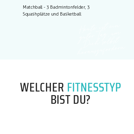
Matchball - 3 Badmintonfelder, 3
Squashplätze und Basketball
Heute ist ein
guter Tag, u
m
Dich selbst
herauszufordern.
WELCHER
FITNESSTYP
BIST DU?