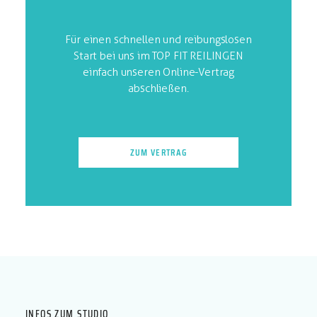
Für einen schnellen und reibungslosen
Start bei uns im TOP FIT REILINGEN
einfach unseren Online-Vertrag
abschließen.
ZUM VERTRAG
04. DER LEISTUNGSSPORTLER
Wir begleiten Dich in Deiner Laufbahn und
helfen Dir dabei, Deinen physischen
Trainingszustand permanent zu steigern.
INFOS ZUM STUDIO
Beuge Verletzungen vor, steigere Deine