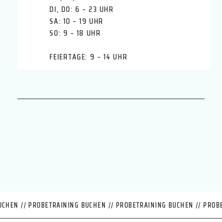
DI, DO: 6 – 23 UHR
Seit vielen Jahren arbeiten wir mit unserer
SA: 10 – 19 UHR
eigenen TOP FIT Ernährungsfibel
SO: 9 – 18 UHR
ausgearbeitet durch unserer
Ernährungsberater im Team. Gemeinsam
FEIERTAGE: 9 – 14 UHR
haben wir ein tolles Abnehm-Konzept
entwickelt was dir langfristig einen Erfolg
bringt! Wir starten mit einer
Körperfettmessung und Fitnessanalyse. Mit
einem auf dich abgestimmten Ernährungs-
und Bewegungsplan blicken wir auf eine
gesunde und vitale Zukunft. Los geht´s!
UCHEN // PROBETRAINING BUCHEN // PROBETRAINING BUCHEN // PROB