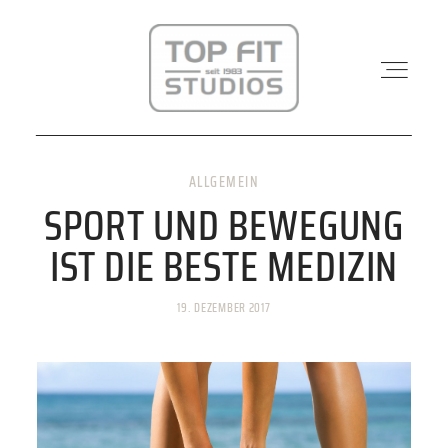
ALLGEMEIN
STANDORTE
SPORT UND BEWEGUNG
IST DIE BESTE MEDIZIN
PHYSIO & REHA
19. DEZEMBER 2017
KRAFTWERK
KURSE