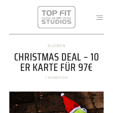
ALLGEMEIN
STANDORTE
CHRISTMAS DEAL – 10
ER KARTE FÜR 97€
PHYSIO & REHA
7. DEZEMBER 2020
KRAFTWERK
KURSE