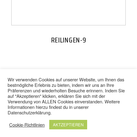
PREISE
TEAM
REILINGEN-9
JOBS
KONTAKT
BACK TO TOP
Wir verwenden Cookies auf unserer Website, um Ihnen das
bestmögliche Erlebnis zu bieten, indem wir uns an Ihre
Präferenzen und wiederholten Besuche erinnern. Indem Sie
ONLINE SHOP
auf "Akzeptieren" klicken, erklären Sie sich mit der
Verwendung von ALLEN Cookies einverstanden. Weitere
IMPRESSUM
/
DATENSCHUTZ
Informationen hierzu findest du in unserer
AGB
/
WIDERRUFSBELEHRUNG
Datenschutzerklärung
.
Cookie-Richtlinien
AKTZEPTIEREN
© 2024 TOP FIT STUDIOS. ALLE RECHTE VORBEHALTEN.