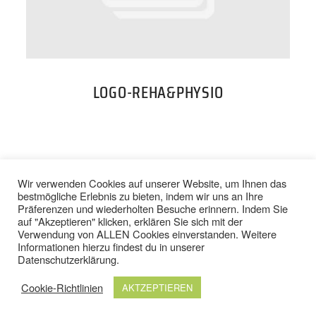
PREISE
TEAM
LOGO-REHA&PHYSIO
JOBS
KONTAKT
BACK TO TOP
Wir verwenden Cookies auf unserer Website, um Ihnen das
bestmögliche Erlebnis zu bieten, indem wir uns an Ihre
Präferenzen und wiederholten Besuche erinnern. Indem Sie
ONLINE SHOP
auf "Akzeptieren" klicken, erklären Sie sich mit der
Verwendung von ALLEN Cookies einverstanden. Weitere
IMPRESSUM
/
DATENSCHUTZ
Informationen hierzu findest du in unserer
AGB
/
WIDERRUFSBELEHRUNG
Datenschutzerklärung
.
Cookie-Richtlinien
AKTZEPTIEREN
© 2024 TOP FIT STUDIOS. ALLE RECHTE VORBEHALTEN.