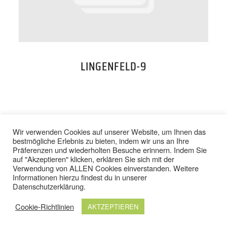
PREISE
TEAM
LINGENFELD-9
JOBS
KONTAKT
BACK TO TOP
Wir verwenden Cookies auf unserer Website, um Ihnen das
bestmögliche Erlebnis zu bieten, indem wir uns an Ihre
Präferenzen und wiederholten Besuche erinnern. Indem Sie
ONLINE SHOP
auf "Akzeptieren" klicken, erklären Sie sich mit der
Verwendung von ALLEN Cookies einverstanden. Weitere
IMPRESSUM
/
DATENSCHUTZ
Informationen hierzu findest du in unserer
AGB
/
WIDERRUFSBELEHRUNG
Datenschutzerklärung
.
Cookie-Richtlinien
AKTZEPTIEREN
© 2024 TOP FIT STUDIOS. ALLE RECHTE VORBEHALTEN.