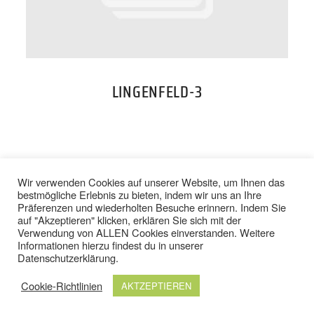
PREISE
TEAM
LINGENFELD-3
JOBS
KONTAKT
BACK TO TOP
Wir verwenden Cookies auf unserer Website, um Ihnen das
bestmögliche Erlebnis zu bieten, indem wir uns an Ihre
Präferenzen und wiederholten Besuche erinnern. Indem Sie
ONLINE SHOP
auf "Akzeptieren" klicken, erklären Sie sich mit der
Verwendung von ALLEN Cookies einverstanden. Weitere
IMPRESSUM
/
DATENSCHUTZ
Informationen hierzu findest du in unserer
AGB
/
WIDERRUFSBELEHRUNG
Datenschutzerklärung
.
Cookie-Richtlinien
AKTZEPTIEREN
© 2024 TOP FIT STUDIOS. ALLE RECHTE VORBEHALTEN.