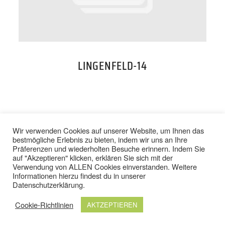
PREISE
TEAM
LINGENFELD-14
JOBS
KONTAKT
BACK TO TOP
Wir verwenden Cookies auf unserer Website, um Ihnen das
bestmögliche Erlebnis zu bieten, indem wir uns an Ihre
Präferenzen und wiederholten Besuche erinnern. Indem Sie
ONLINE SHOP
auf "Akzeptieren" klicken, erklären Sie sich mit der
Verwendung von ALLEN Cookies einverstanden. Weitere
IMPRESSUM
/
DATENSCHUTZ
Informationen hierzu findest du in unserer
AGB
/
WIDERRUFSBELEHRUNG
Datenschutzerklärung
.
Cookie-Richtlinien
AKTZEPTIEREN
© 2024 TOP FIT STUDIOS. ALLE RECHTE VORBEHALTEN.