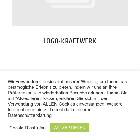
PREISE
TEAM
LOGO-KRAFTWERK
JOBS
KONTAKT
BACK TO TOP
Wir verwenden Cookies auf unserer Website, um Ihnen das
bestmögliche Erlebnis zu bieten, indem wir uns an Ihre
Präferenzen und wiederholten Besuche erinnern. Indem Sie
ONLINE SHOP
auf "Akzeptieren" klicken, erklären Sie sich mit der
Verwendung von ALLEN Cookies einverstanden. Weitere
IMPRESSUM
/
DATENSCHUTZ
Informationen hierzu findest du in unserer
AGB
/
WIDERRUFSBELEHRUNG
Datenschutzerklärung
.
Cookie-Richtlinien
AKTZEPTIEREN
© 2024 TOP FIT STUDIOS. ALLE RECHTE VORBEHALTEN.