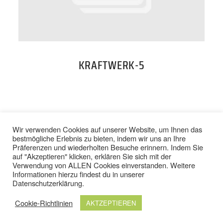
PREISE
TEAM
KRAFTWERK-5
JOBS
KONTAKT
BACK TO TOP
Wir verwenden Cookies auf unserer Website, um Ihnen das
bestmögliche Erlebnis zu bieten, indem wir uns an Ihre
Präferenzen und wiederholten Besuche erinnern. Indem Sie
ONLINE SHOP
auf "Akzeptieren" klicken, erklären Sie sich mit der
Verwendung von ALLEN Cookies einverstanden. Weitere
IMPRESSUM
/
DATENSCHUTZ
Informationen hierzu findest du in unserer
AGB
/
WIDERRUFSBELEHRUNG
Datenschutzerklärung
.
Cookie-Richtlinien
AKTZEPTIEREN
© 2024 TOP FIT STUDIOS. ALLE RECHTE VORBEHALTEN.