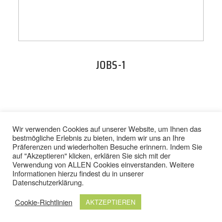
PREISE
TEAM
JOBS-1
JOBS
KONTAKT
BACK TO TOP
Wir verwenden Cookies auf unserer Website, um Ihnen das
bestmögliche Erlebnis zu bieten, indem wir uns an Ihre
Präferenzen und wiederholten Besuche erinnern. Indem Sie
ONLINE SHOP
auf "Akzeptieren" klicken, erklären Sie sich mit der
Verwendung von ALLEN Cookies einverstanden. Weitere
IMPRESSUM
/
DATENSCHUTZ
Informationen hierzu findest du in unserer
AGB
/
WIDERRUFSBELEHRUNG
Datenschutzerklärung
.
Cookie-Richtlinien
AKTZEPTIEREN
© 2024 TOP FIT STUDIOS. ALLE RECHTE VORBEHALTEN.