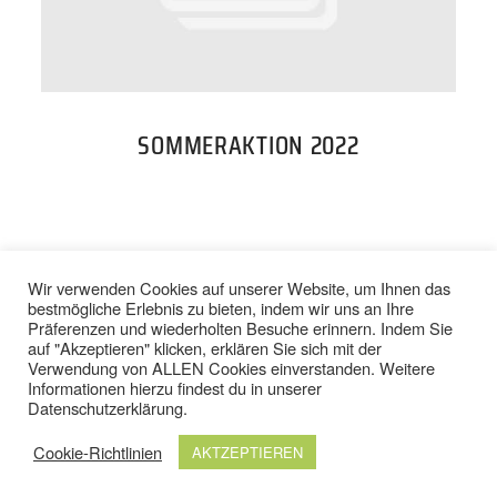
PREISE
TEAM
SOMMERAKTION 2022
JOBS
KONTAKT
BACK TO TOP
Wir verwenden Cookies auf unserer Website, um Ihnen das
bestmögliche Erlebnis zu bieten, indem wir uns an Ihre
Präferenzen und wiederholten Besuche erinnern. Indem Sie
ONLINE SHOP
auf "Akzeptieren" klicken, erklären Sie sich mit der
Verwendung von ALLEN Cookies einverstanden. Weitere
IMPRESSUM
/
DATENSCHUTZ
Informationen hierzu findest du in unserer
AGB
/
WIDERRUFSBELEHRUNG
Datenschutzerklärung
.
Cookie-Richtlinien
AKTZEPTIEREN
© 2024 TOP FIT STUDIOS. ALLE RECHTE VORBEHALTEN.