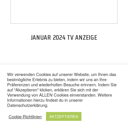
PREISE
TEAM
JANUAR 2024 TV ANZEIGE
JOBS
KONTAKT
BACK TO TOP
Wir verwenden Cookies auf unserer Website, um Ihnen das
bestmögliche Erlebnis zu bieten, indem wir uns an Ihre
Präferenzen und wiederholten Besuche erinnern. Indem Sie
ONLINE SHOP
auf "Akzeptieren" klicken, erklären Sie sich mit der
Verwendung von ALLEN Cookies einverstanden. Weitere
IMPRESSUM
/
DATENSCHUTZ
Informationen hierzu findest du in unserer
AGB
/
WIDERRUFSBELEHRUNG
Datenschutzerklärung
.
Cookie-Richtlinien
AKTZEPTIEREN
© 2024 TOP FIT STUDIOS. ALLE RECHTE VORBEHALTEN.