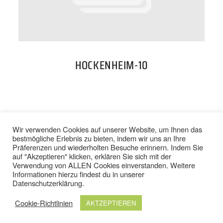
PREISE
TEAM
HOCKENHEIM-10
JOBS
KONTAKT
BACK TO TOP
Wir verwenden Cookies auf unserer Website, um Ihnen das
bestmögliche Erlebnis zu bieten, indem wir uns an Ihre
Präferenzen und wiederholten Besuche erinnern. Indem Sie
ONLINE SHOP
auf "Akzeptieren" klicken, erklären Sie sich mit der
Verwendung von ALLEN Cookies einverstanden. Weitere
IMPRESSUM
/
DATENSCHUTZ
Informationen hierzu findest du in unserer
AGB
/
WIDERRUFSBELEHRUNG
Datenschutzerklärung
.
Cookie-Richtlinien
AKTZEPTIEREN
© 2024 TOP FIT STUDIOS. ALLE RECHTE VORBEHALTEN.