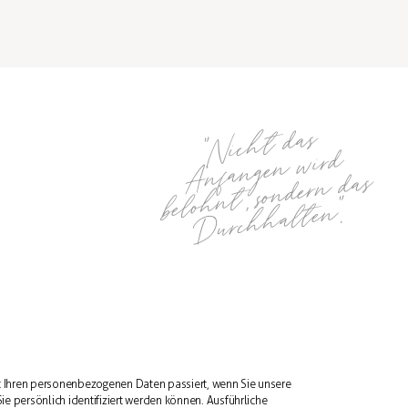
"
Nic
ht das
A
nfa
nge
n
belo
h
nt, so
nder
Durc
h
halte
wird
n das
n."
t Ihren personenbezogenen Daten passiert, wenn Sie unsere
 persönlich identifiziert werden können. Ausführliche