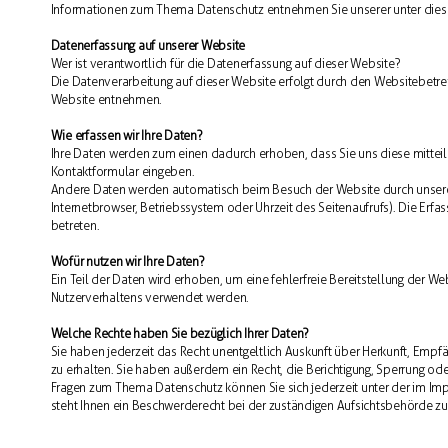
Informationen zum Thema Datenschutz entnehmen Sie unserer unter diese
Datenerfassung auf unserer Website
Wer ist verantwortlich für die Datenerfassung auf dieser Website?
Die Datenverarbeitung auf dieser Website erfolgt durch den Websitebet
Website entnehmen.
Wie erfassen wir Ihre Daten?
Ihre Daten werden zum einen dadurch erhoben, dass Sie uns diese mitteilen
Kontaktformular eingeben.
Andere Daten werden automatisch beim Besuch der Website durch unsere I
Internetbrowser, Betriebssystem oder Uhrzeit des Seitenaufrufs). Die Erfa
betreten.
Wofür nutzen wir Ihre Daten?
Ein Teil der Daten wird erhoben, um eine fehlerfreie Bereitstellung der W
Nutzerverhaltens verwendet werden.
Welche Rechte haben Sie bezüglich Ihrer Daten?
Sie haben jederzeit das Recht unentgeltlich Auskunft über Herkunft, Em
zu erhalten. Sie haben außerdem ein Recht, die Berichtigung, Sperrung od
Fragen zum Thema Datenschutz können Sie sich jederzeit unter der im 
steht Ihnen ein Beschwerderecht bei der zuständigen Aufsichtsbehörde zu