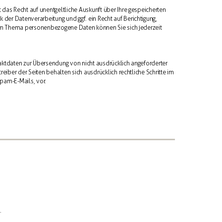
as Recht auf unentgeltliche Auskunft über Ihre gespeicherten
r Datenverarbeitung und ggf. ein Recht auf Berichtigung,
zum Thema personenbezogene Daten können Sie sich jederzeit
ktdaten zur Übersendung von nicht ausdrücklich angeforderter
iber der Seiten behalten sich ausdrücklich rechtliche Schritte im
pam-E-Mails, vor.
.