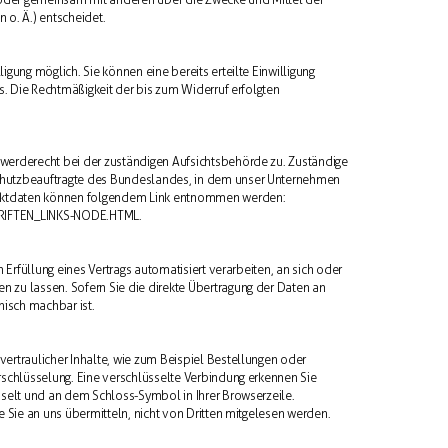
o. Ä.) entscheidet.
igung möglich. Sie können eine bereits erteilte Einwilligung
ns. Die Rechtmäßigkeit der bis zum Widerruf erfolgten
hwerderecht bei der zuständigen Aufsichtsbehörde zu. Zuständige
schutzbeauftragte des Bundeslandes, in dem unser Unternehmen
ontaktdaten können folgendem Link entnommen werden:
RIFTEN_LINKS-NODE.HTML
.
n Erfüllung eines Vertrags automatisiert verarbeiten, an sich oder
n zu lassen. Sofern Sie die direkte Übertragung der Daten an
nisch machbar ist.
vertraulicher Inhalte, wie zum Beispiel Bestellungen oder
erschlüsselung. Eine verschlüsselte Verbindung erkennen Sie
chselt und an dem Schloss-Symbol in Ihrer Browserzeile.
e Sie an uns übermitteln, nicht von Dritten mitgelesen werden.