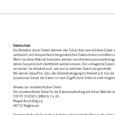
Datenschutz
Die Betreiber dieser Seiten nehmen den Schutz Ihrer persönlichen Daten
vertraulich und entsprechend der gesetzlichen Datenschutzvorschriften s
Wenn Sie diese Website benutzen, werden verschiedene personenbezoge
denen Sie persönlich identifiziert werden können. Die vorliegende Datens
sie nutzen. Sie erläutert auch, wie und zu welchem Zweck das geschieht.
Wir weisen darauf hin, dass die Datenübertragung im Internet (z.B. bei de
lückenloser Schutz der Daten vor dem Zugriff durch Dritte ist nicht möglich
Hinweis zur verantwortlichen Stelle
Die verantwortliche Stelle für die Datenverarbeitung auf dieser Website ist
TOP FIT STUDIOS GMBH & Co. KG
Margot-Bruch-Ring 24
68753 Waghäusel
Verantwortliche Stelle ist die natürliche oder juristische Person, die all