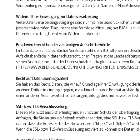
Verarbeitung von personenbezogenen Daten (z.B. Namen, E-Mail-Adressen 
Widerruf Ihrer Einwilligung zur Datenverarbeitung
Viele Datenverarbeitungsvorgänge sind nur mit Ihrer ausdrücklichen Einwill
jederzeit widerrufen. Dazu reicht eine formlose Mitteilung per E-Mail an u
Datenverarbeitung bleibt vom Widerruf unberührt.
Beschwerderecht bei der zuständigen Aufsichtsbehörde
Im Falle datenschutzrechtlicher Verstöße steht dem Betroffenen ein Besc
Aufsichtsbehörde in datenschutzrechtlichen Fragen ist der Landesdaten
seinen Sitz hat. Eine Liste der Datenschutzbeauftragten sowie deren K
HTTPS://WWW.BFDI.BUND.DE/DE/INFOTHEK/ANSCHRIFTEN_LINKS/ANSCH
Recht auf Datenübertragbarkeit
Sie haben das Recht, Daten, die wir auf Grundlage Ihrer Einwilligung oder i
an einen Dritten in einem gängigen, maschinenlesbaren Format aushändige
einen anderen Verantwortlichen verlangen, erfolgt dies nur, soweit es tech
SSL- bzw. TLS-Verschlüsselung
Diese Seite nutzt aus Sicherheitsgründen und zum Schutz der Übertragung 
Anfragen, die Sie an uns als Seitenbetreiber senden, eine SSL-bzw. TLS-V
daran, dass die Adresszeile des Browsers von “http://” auf “https://” we
Wenn die SSL- bzw. TLS-Verschlüsselung aktiviert ist, können die Daten, di