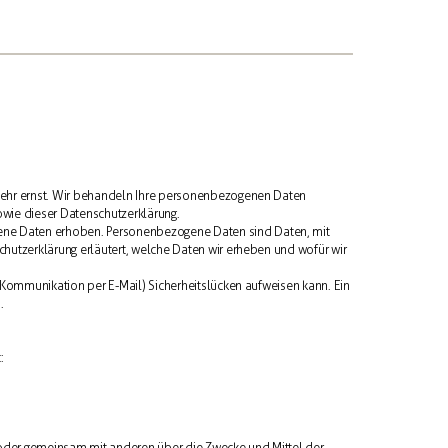
 sehr ernst. Wir behandeln Ihre personenbezogenen Daten
owie dieser Datenschutzerklärung.
ne Daten erhoben. Personenbezogene Daten sind Daten, mit
chutzerklärung erläutert, welche Daten wir erheben und wofür wir
r Kommunikation per E-Mail) Sicherheitslücken aufweisen kann. Ein
.
:
ein oder gemeinsam mit anderen über die Zwecke und Mittel der