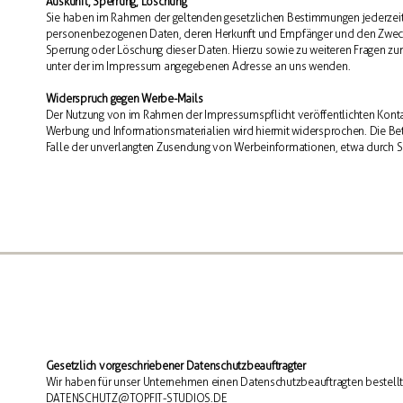
Auskunft, Sperrung, Löschung
Sie haben im Rahmen der geltenden gesetzlichen Bestimmungen jederzeit d
personenbezogenen Daten, deren Herkunft und Empfänger und den Zweck de
Sperrung oder Löschung dieser Daten. Hierzu sowie zu weiteren Fragen 
unter der im Impressum angegebenen Adresse an uns wenden.
Widerspruch gegen Werbe-Mails
Der Nutzung von im Rahmen der Impressumspflicht veröffentlichten Konta
Werbung und Informationsmaterialien wird hiermit widersprochen. Die Betre
Falle der unverlangten Zusendung von Werbeinformationen, etwa durch S
Gesetzlich vorgeschriebener Datenschutzbeauftragter
Wir haben für unser Unternehmen einen Datenschutzbeauftragten bestellt
DATENSCHUTZ@TOPFIT-STUDIOS.DE