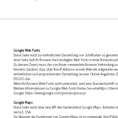
Google Web Fonts
Diese Seite nutzt zur einheitlichen Darstellung von Schriftarten so genan
einer Seite lädt Ihr Browser die benötigten Web Fonts in ihren Browsercach
Zu diesem Zweck muss der von Ihnen verwendete Browser Verbindung zu
Kenntnis darüber, dass über Ihre IP-Adresse unsere Website aufgerufen wu
einheitlichen und ansprechenden Darstellung unserer Online-Angebote. Dies s
DSGVO dar.
Wenn Ihr Browser Web Fonts nicht unterstützt, wird eine Standardschrift 
Weitere Informationen zu Google Web Fonts finden Sie unter https://deve
Google:
https://www.google.com/policies/privacy/
.
Google Maps
Diese Seite nutzt über eine API den Kartendienst Google Maps. Anbieter i
94043, USA.
Zur Nutzung der Funktionen von Google Maps ist es notwendig, Ihre IP Adr