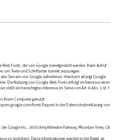
nte Web Fonts, die von Google bereitgestellt werden. Beim Aufruf
e, um Texte und Schriftarten korrekt anzuzeigen.
 den Servern von Google aufnehmen. Hierdurch erlangt Google
rde. Die Nutzung von Google Web Fonts erfolgt im Interesse einer
tellt ein berechtigtes Interesse im Sinne von Art. 6 Abs. 1 lit. f
von Ihrem Computer genutzt.
lopers.google.com/fonts/faq und in der Datenschutzerklärung von
st die Google Inc., 1600 Amphitheatre Parkway, Mountain View, CA
esse zu speichern. Diese Informationen werden in der Regel an