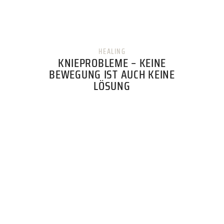
TEAM
HEALING
KNIEPROBLEME – KEINE
JOBS
BEWEGUNG IST AUCH KEINE
LÖSUNG
KONTAKT
ONLINE SHOP