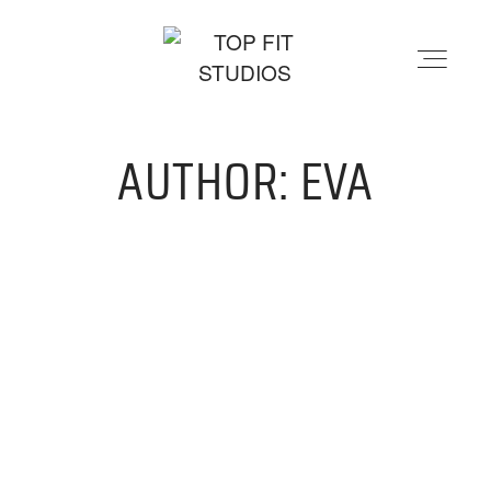
AUTHOR: EVA
STANDORTE
PHYSIO & REHA
KRAFTWERK
KURSE
PREISE