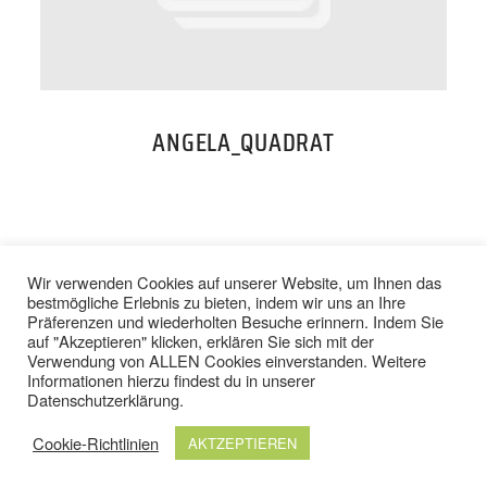
PREISE
TEAM
ANGELA_QUADRAT
JOBS
KONTAKT
BACK TO TOP
Wir verwenden Cookies auf unserer Website, um Ihnen das
bestmögliche Erlebnis zu bieten, indem wir uns an Ihre
Präferenzen und wiederholten Besuche erinnern. Indem Sie
ONLINE SHOP
auf "Akzeptieren" klicken, erklären Sie sich mit der
Verwendung von ALLEN Cookies einverstanden. Weitere
IMPRESSUM
/
DATENSCHUTZ
Informationen hierzu findest du in unserer
AGB
/
WIDERRUFSBELEHRUNG
Datenschutzerklärung
.
Cookie-Richtlinien
AKTZEPTIEREN
© 2024 TOP FIT STUDIOS. ALLE RECHTE VORBEHALTEN.