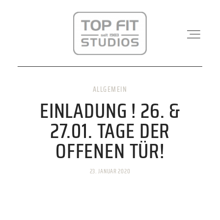
ALLGEMEIN
STANDORTE
EINLADUNG ! 26. &
27.01. TAGE DER
PHYSIO & REHA
OFFENEN TÜR!
KRAFTWERK
23. JANUAR 2020
KURSE