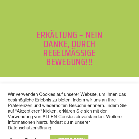
ERKÄLTUNG – NEIN
DANKE, DURCH
REGELMÄSSIGE B
EWEGUNG!!!
BACK TO TOP
Wir verwenden Cookies auf unserer Website, um Ihnen das
bestmögliche Erlebnis zu bieten, indem wir uns an Ihre
Präferenzen und wiederholten Besuche erinnern. Indem Sie
auf "Akzeptieren" klicken, erklären Sie sich mit der
Verwendung von ALLEN Cookies einverstanden. Weitere
IMPRESSUM
/
DATENSCHUTZ
Informationen hierzu findest du in unserer
AGB
/
WIDERRUFSBELEHRUN
Datenschutzerklärung
.
G