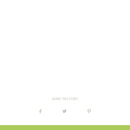
PREISE
TEAM
JOBS
KONTAKT
ONLINE SHOP
SHARE THIS STORY