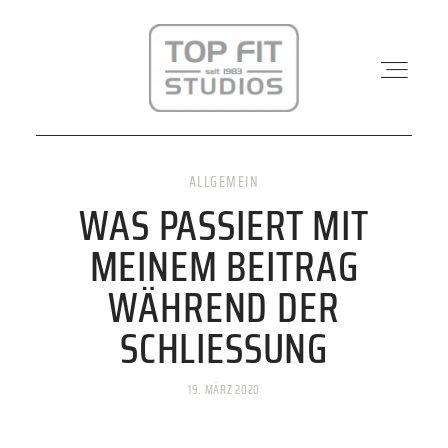
ALLGEMEIN
STANDORTE
WAS PASSIERT MIT
MEINEM BEITRAG
PHYSIO & REHA
WÄHREND DER
SCHLIESSUNG
KRAFTWERK
19. MÄRZ 2020
KURSE