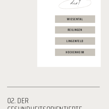
dir!
WIESENTAL
REILINGEN
LINGENFELD
HOCKENHEIM
02. DER