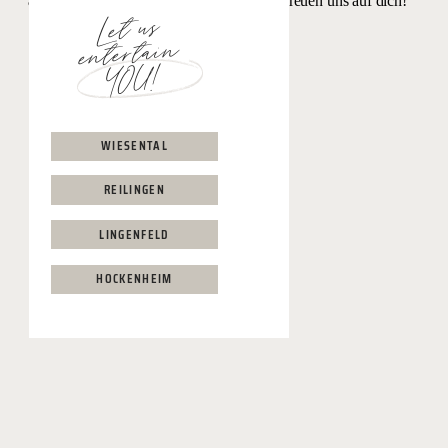
ausgeglichenen Lebensstil beitragen. Wir freuen uns auf dich!
Let us
entertain
YOU!
WIESENTAL
REILINGEN
LINGENFELD
HOCKENHEIM