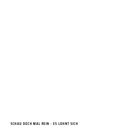
Sport &
Bewegung ist die
beste Medizin!
SCHAU DOCH MAL REIN - ES LOHNT SICH