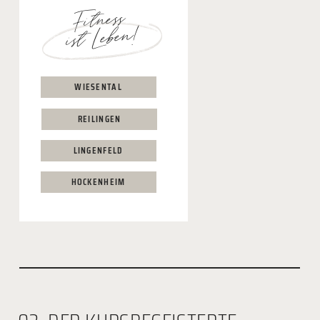
Fitness
ist Leben!
WIESENTAL
REILINGEN
LINGENFELD
HOCKENHEIM