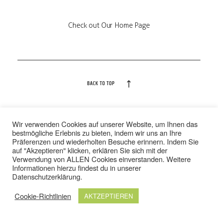
PREISE
Check out Our Home Page
TEAM
JOBS
BACK TO TOP
KONTAKT
Wir verwenden Cookies auf unserer Website, um Ihnen das
IMPRESSUM
/
DATENSCHUTZ
bestmögliche Erlebnis zu bieten, indem wir uns an Ihre
AGB
/
WIDERRUFSBELEHRUNG
Präferenzen und wiederholten Besuche erinnern. Indem Sie
ONLINE SHOP
auf "Akzeptieren" klicken, erklären Sie sich mit der
Verwendung von ALLEN Cookies einverstanden. Weitere
© 2024 TOP FIT STUDIOS. ALLE RECHTE VORBEHALTEN.
Informationen hierzu findest du in unserer
Datenschutzerklärung
.
Cookie-Richtlinien
AKTZEPTIEREN